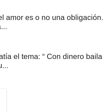
 el amor es o no una obligación.
..
ía el tema: “ Con dinero baila
...