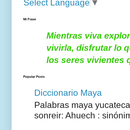
Select Language
▼
Mi Frase
Mientras viva explor
vivirla, disfrutar l
los seres vivientes
Popular Posts
Diccionario Maya
Palabras maya yucatecas
sonreir: Ahuech : sinóni