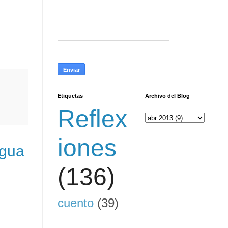
Etiquetas
Archivo del Blog
Reflex
iones
igua
(136)
cuento
(39)