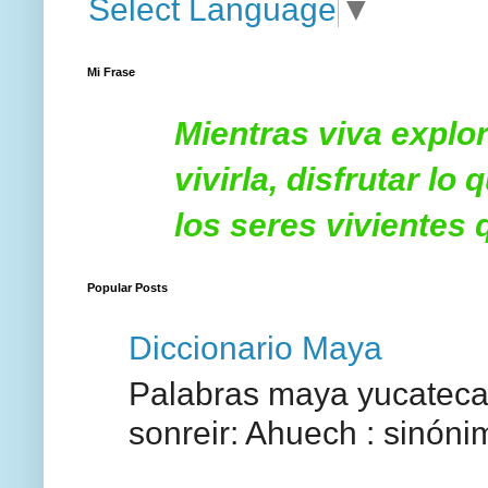
Select Language
▼
Mi Frase
Mientras viva explor
vivirla, disfrutar l
los seres vivientes
Popular Posts
Diccionario Maya
Palabras maya yucatecas
sonreir: Ahuech : sinóni