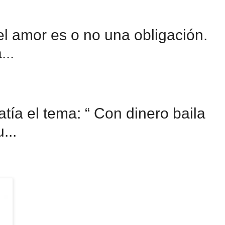
 el amor es o no una obligación.
..
ía el tema: “ Con dinero baila
...