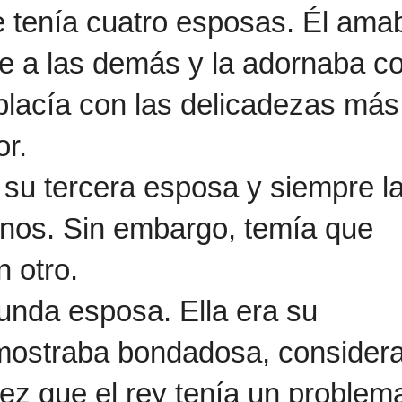
 tenía cuatro esposas. Él ama
e a las demás y la adornaba c
mplacía con las delicadezas más
or.
u tercera esposa y siempre l
cinos. Sin embargo, temía que
n otro.
nda esposa. Ella era su
 mostraba bondadosa, consider
ez que el rey tenía un problem