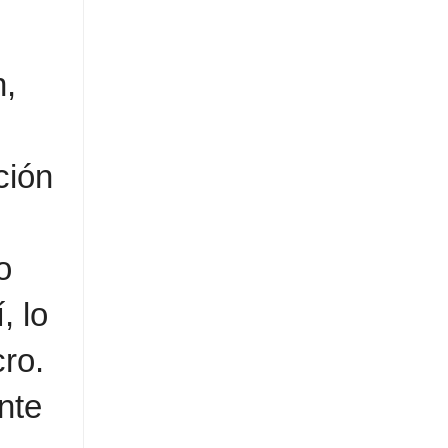
n,
ción
o
, lo
cro.
nte