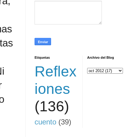
ra,
mas
tas
Etiquetas
Archivo del Blog
Reflex
i
r
iones
o
(136)
cuento
(39)
: