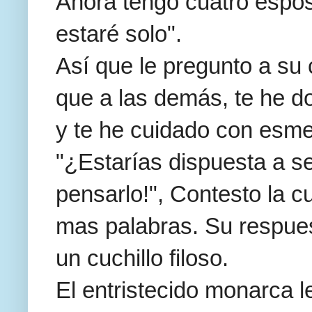
Ahora tengo cuatro espo
estaré solo".
Así que le pregunto a su
que a las demás, te he d
y te he cuidado con esme
"¿Estarías dispuesta a s
pensarlo!", Contesto la c
mas palabras. Su respue
un cuchillo filoso.
El entristecido monarca l