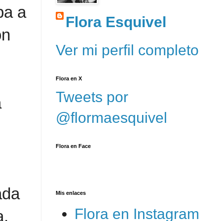
ba a
Flora Esquivel
on
Ver mi perfil completo
Flora en X
Tweets por
a
@flormaesquivel
Flora en Face
ada
Mis enlaces
Flora en Instagram
a,